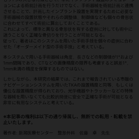
ョンによる術前計画を行うだけでなく、手術器械を術前計画と連携
させることで、計画したインプラント設置を実現するために必要な
手術器械の設置状態やそれらの調整値、制御値なども個々の骨形状
に合わせてすべて術前に算出しておくことである。
これによって、標準と異なる骨形状を有する症例に対しても術中に
迷うことなく正確な骨切りを行うことが可能となる。
従って、著者はこのシステムを用いた手術手技を個々の症例に合わ
せた「オーダーメイド型の手術手技」と考えている。
本システムで用いる手術器械は角度、長さなどの制御値が1°および
1mm間隔であり、CTなどの画像精度の限界も考慮すると誤差1°、
1mm未満の精度を保障するものではない。
しかしながら、本研究の結果では、これまで報告されている市販の
ナビゲーションシステムを用いたTKAの設置精度と同等、もしくは
優位な設置精度が得られており、光学機器やトラッカーなどの特殊
な器械を用いなくても比較的簡便に安全で正確な手術が可能となる
非常に有用なシステムと考えている。
※本記事の権利は以下の通り帰属し、無断での転用・転載を禁
止いたします。
著作者: 新潟医療センター 整形外科 佐藤 卓 先生