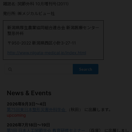
雑誌名: 関節外科 10月増刊号(2011)
発行所: ㈱メジカルビュー社
新潟県厚生農業協同組合連合会 新潟医療センター
整形外科
〒950-2022 新潟県西区小針3-27-11
http://www.niigata-medical.jp/index.html
Search
News & Events
2026年9月3日～4日
第75回東日本整形災害外科学会
（秋田）
に出展します。
upcoming
2026年7月18日～19日
第1回 日本人工関節学会 教育研修セミナー
（兵庫）
に出展しまし