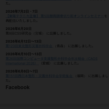
た。
2026年7月2日・7日
【東陽テクニカ主催】 第5回膝周囲骨切り術オンラインセミナー
を
再配信いたしました。
2026年6月20日
第9回CSS研究会（宮城）
に出展しました。
2026年6月12日～13日
第123回東北整形災害外科学会
（青森）
に出展しました。
2026年6月10日～13日
第26回国際コンピュータ支援整形外科学会年次総会（CAOS
International 2026）
（愛媛）
に出展しました。
2026年6月6日～7日
第151回西日本整形・災害外科学会学術集会
（福岡）
に出展しまし
た。
Facebook
2026年5月27日～29日
第54回日本血管外科学会学術総会
（大阪）
に出展しました。
2026年5月21日～24日
第99回日本整形外科学会学術総会
（兵庫）
に出展しました。