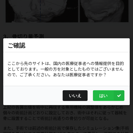
3、骨切り量予測
ご確認
術中の参照とするために、大腿骨、脛骨の各部位の骨切除量を予測
する。
本ソフトウェアでは、コンポーネント設置位置が決定すると、あら
ここから先のサイトは、国内の医療従事者への情報提供を目的
かじめ骨モデルに組み込んである大腿骨内・外側顆の最遠位点、同
としております。一般の方を対象としたものではございません
じく最後方点、および脛骨内・外側関節面中心点の計6点を基準と
ので、ご了承ください。あなたは医療従事者ですか？
して、コンポーネントの対応する点からの距離が骨切除量として自
動算出される。
手術
いいえ
はい
上記の各算出値を術中に再現する専用機械の調整値をあらかじめ
個々の術前計画どおりに設定しておき、術中はそれに従って器械を
骨に設置することで術前計画通りの骨切りが可能となる。
また、手術では前述の術前計画で保存したシミュレーション像(手術