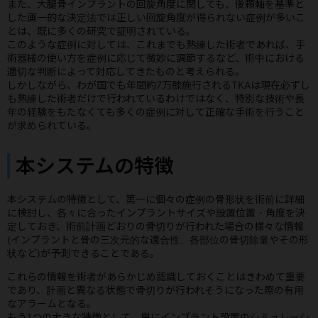
また、大腿骨インプラントの回旋角度に関しても、後顆軸を基準と
した画一的な決定法では正しい回旋角度が得られない症例が多いこ
とは、既に多くの研究で証明されている。
このような症例に対しては、これまでも熟練した術者であれば、手
術器械の使い方を症例に応じて微妙に調節するなど、術中における
適切な判断によって対応してきたものと考えられる。
しかしながら、わが国でも年間約7万膝施行されるTKAは現在必ずし
も熟練した術者だけで行われているわけではなく、特別な技術や長
年の経験をもたなくても多くの症例に対して正確な手術を行うこと
が求められている。
本システムの特徴
本システムの特徴として、第一に個々の症例の骨形状を術前に詳細
に検討し、各々に合ったインプラントサイズや設置位置・角度を決
定しておき、術前計画どおりの骨切りが行われた場合の様々な情報
(インプラントと骨の三次元的な適合性、各部位の骨切除量やその形
状など)が予測できることである。
これらの情報を術者があらかじめ認識しておくことはきわめて重要
であり、計画と異なる状態で骨切りが行われそうになった際の有用
なアラームとなる。
もう1つの大きな特徴として、単にインプラント設置のシミュレーシ