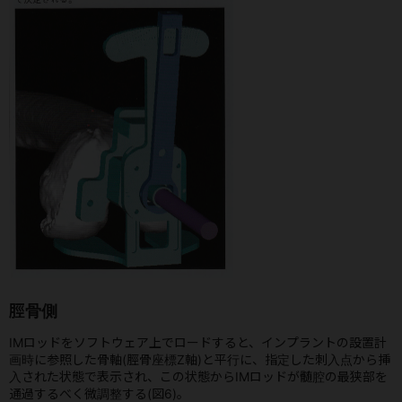
脛骨側
IMロッドをソフトウェア上でロードすると、インプラントの設置計
画時に参照した骨軸(脛骨座標Z軸)と平行に、指定した刺入点から挿
入された状態で表示され、この状態からIMロッドが髄腔の最狭部を
通過するべく微調整する(図6)。