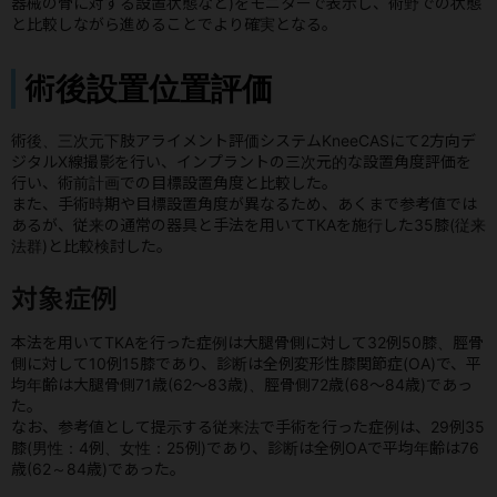
器械の骨に対する設置状態など)をモニターで表示し、術野での状態
と比較しながら進めることでより確実となる。
術後設置位置評価
術後、三次元下肢アライメント評価システムKneeCASにて2方向デ
ジタルX線撮影を行い、インプラントの三次元的な設置角度評価を
行い、術前計画での目標設置角度と比較した。
また、手術時期や目標設置角度が異なるため、あくまで参考値では
あるが、従来の通常の器具と手法を用いてTKAを施行した35膝(従来
法群)と比較検討した。
対象症例
本法を用いてTKAを行った症例は大腿骨側に対して32例50膝、脛骨
側に対して10例15膝であり、診断は全例変形性膝関節症(OA)で、平
均年齢は大腿骨側71歳(62～83歳)、脛骨側72歳(68～84歳)であっ
た。
なお、参考値として提示する従来法で手術を行った症例は、29例35
膝(男性：4例、女性：25例)であり、診断は全例OAで平均年齢は76
歳(62～84歳)であった。