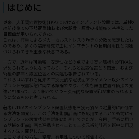
はじめに
従来、人工関節置換術(TKA)におけるインプラント設置では、単純X
線前後像での下肢荷重軸および大腿骨・脛骨の機能軸を基準とした
目標値が用いられてきた。
これは、荷重によるメカニカルストレスの均等な分散を想定したも
のであり、多くの臨床研究で主にインプラントの長期耐用性と関連
づけられてきた重要な概念である。
一方で、近年は可動域、安定性などの点でより高い膝機能がTKAに
求められるようになっており、それらと設置位置との関連、および
術後の膝痛と設置位置との関連も報告されている。
これらはいずれも従来の二次元的な冠状面アライメント以外のイン
プラント設置状態に関する議論であり、今後も設置位置評価法の発
達と相まって、より細かでかつ三次元的な設置制御が求められるよ
うになるものと考えられる。
著者はTKAのインプラント設置状態を三次元的かつ定量的に評価す
る方法を開発し、この手法を術前計画にも応用することで術前にイ
ンプラントの設置状態を詳細に計画してきたが、今回、手術に用い
る器械を術前計画と連携させることで三次元術前計画を術中に再現
する方法を開発した。
ここではその方法、精度、有用性について報告する。