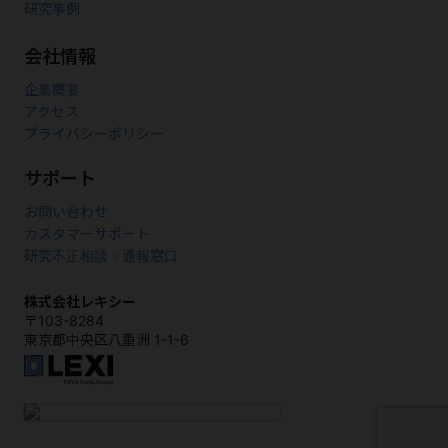
研究事例
2025年10月24日～25日
第52回日本股関節学会学術集会
（山口）
に出展しました。
会社情報
2025年10月16日～17日
企業概要
第66回日本脈管学会学術総会
（東京）
に出展しました。
アクセス
2025年10月16日～17日
プライバシーポリシー
第40回日本整形外科学会基礎学術集会
（青森）
に出展しました。
サポート
2025年10月10日～11日
第52回日本肩関節学会学術集会・第22回日本肩の運動機能研究会
お問い合わせ
（福岡）
に出展しました。
カスタマーサポート
2025年10月3日～4日
研究不正相談・通報窓口
第145回中部日本整形外科災害外科学会・学術集会
（広島）
に出
展しました。
株式会社レキシー
〒103-8284
2025年9月25日
東京都中央区八重洲 1-1-6
第74回東日本整形災害外科学会
（仙台）
に出展しました。
2025年9月17-18日
オンラインセミナー 「2D＆3D 人工股関節置換術術前計画」
をオ
ンライン（Zoom）で録画再配信いたしました。
2025年7月17日