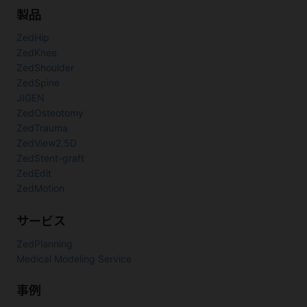
2026年4月3日～4日
製品
第146回中部日本整形外科災害外科学会・学術集会
（徳島）
に出
ZedHip
展しました。
ZedKnee
2026年3月20日～21日
ZedShoulder
第1回日本Osteotomy学会学術集会
（京都）
に出展しました。
ZedSpine
2026年3月12日～13日
JIGEN
第20回日本CAOS学会
（三重）
に出展しました。
ZedOsteotomy
ZedTrauma
2026年2月26日～27日
ZedView2.5D
第56回日本人工関節学会
（大阪）
に出展しました。
ZedStent-graft
2026年2月21日～23日
ZedEdit
第56回日本心臓血管外科学会学術総会
（千葉）
に出展しました。
ZedMotion
2025年12月5日～6日
第3回日本膝関節学会
（兵庫）
に出展しました。
サービス
2025年11月15日～16日
ZedPlanning
第150回西日本整形・災害外科学会学術集会
（宮崎）
に出展しま
Medical Modeling Service
した。
事例
2025年11月8日～9日
第58回中国・四国整形外科学会
（鳥取）
に出展しました。