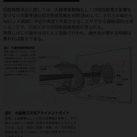
回旋角度決定に際しては、大腿骨後顆軸もしくは残存軟骨の影響を
受けない大腿骨遠位前方骨皮質軸を参照(図4)して、それらの軸から
IMロッド周囲に予定の角度で外旋させることができる器械(図5)を用
いることで、計画どおりの回旋設置角度が得られる。
実際にはこの操作はほとんど自動で行われ、操作者が要する時間は
慣れれば数分である。