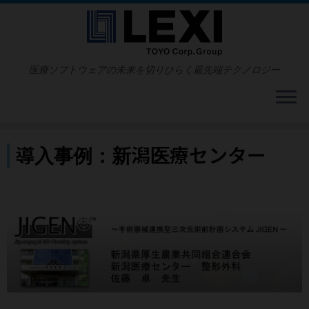
コ
ン
テ
ン
ツ
医療ソフトウェアの未来を切りひらく最先端テクノロジー
へ
ス
キ
ッ
プ
導入事例：新潟医療センター