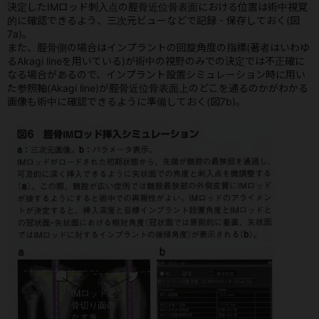
決定したIMロッド刺入点の脛骨近位骨表面における位置は術中視覚
的に確認できるよう、三次元ビューなどで記録・保存しておく(図
7a)。
また、脛骨側の場合はインプラントの回旋角度の指標(著者はいわゆ
るAkagi lineを用いている)が術中の視野のみでの決定では不正確に
なる場合があるので、インプラント設置シミュレーション時に用い
た参照軸(Akagi line)が脛骨近位骨表面上のどこを通るのかがわかる
画像も術中に確認できるように準備しておく(図7b)。