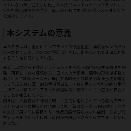
っていないが、従来法に比して本法ではいずれのインプラントにお
いても角度誤差の平均値、最大値ともにすべてのパラメータで大き
く減少している。
本システムの意義
本システムは、術前にインプラントの設置位置・角度を個々の形状
に合わせて三次元的かつ定量的に計画し、術中にそれを正確に再現
することを目的としている。
著者は以前から下肢のアライメントを三次元的に評価する方法を開
発・研究してきた経緯から、日本人の大腿骨、脛骨の形状は多様で
あり、人工関節メーカーが提供する欧米人の標準的な骨形状を想定
して作成された画一的な手術器械と、それを用いる教科書的な手術
手技では目標のインプラント設置状態が得られにくい症例が存在す
ることを報告してきた。
例えば、大腿骨側の骨切り時に一般的に用いられている髄内アライ
メントロッドの挿入角度に関しても、著者の三次元的検討では通常
の方法で用いても目標の内・外反角度が得られない症例、および前
方ノッチをつくってしまう症例が予想以上に多く存在することがわ
かった。