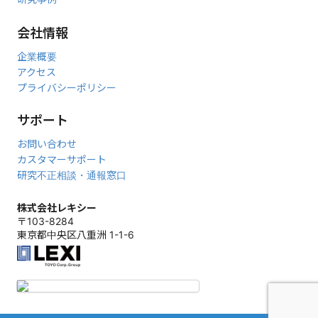
2025年10月24日～25日
第52回日本股関節学会学術集会
（山口）
に出展しました。
会社情報
2025年10月16日～17日
企業概要
第66回日本脈管学会学術総会
（東京）
に出展しました。
アクセス
2025年10月16日～17日
プライバシーポリシー
第40回日本整形外科学会基礎学術集会
（青森）
に出展しました。
サポート
2025年10月10日～11日
第52回日本肩関節学会学術集会・第22回日本肩の運動機能研究会
お問い合わせ
（福岡）
に出展しました。
カスタマーサポート
2025年10月3日～4日
研究不正相談・通報窓口
第145回中部日本整形外科災害外科学会・学術集会
（広島）
に出
展しました。
株式会社レキシー
〒103-8284
2025年9月25日
東京都中央区八重洲 1-1-6
第74回東日本整形災害外科学会
（仙台）
に出展しました。
2025年9月17-18日
オンラインセミナー 「2D＆3D 人工股関節置換術術前計画」
をオ
ンライン（Zoom）で録画再配信いたしました。
2025年7月17日