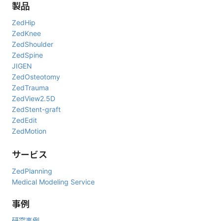
2026年4月3日～4日
製品
第146回中部日本整形外科災害外科学会・学術集会
（徳島）
に出
ZedHip
展しました。
ZedKnee
2026年3月20日～21日
ZedShoulder
第1回日本Osteotomy学会学術集会
（京都）
に出展しました。
ZedSpine
2026年3月12日～13日
JIGEN
第20回日本CAOS学会
（三重）
に出展しました。
ZedOsteotomy
ZedTrauma
2026年2月26日～27日
ZedView2.5D
第56回日本人工関節学会
（大阪）
に出展しました。
ZedStent-graft
2026年2月21日～23日
ZedEdit
第56回日本心臓血管外科学会学術総会
（千葉）
に出展しました。
ZedMotion
2025年12月5日～6日
第3回日本膝関節学会
（兵庫）
に出展しました。
サービス
2025年11月15日～16日
ZedPlanning
第150回西日本整形・災害外科学会学術集会
（宮崎）
に出展しま
Medical Modeling Service
した。
事例
2025年11月8日～9日
第58回中国・四国整形外科学会
（鳥取）
に出展しました。
研究事例