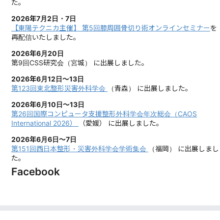
た。
2026年7月2日・7日
【東陽テクニカ主催】 第5回膝周囲骨切り術オンラインセミナー
を
再配信いたしました。
2026年6月20日
第9回CSS研究会（宮城）
に出展しました。
2026年6月12日～13日
第123回東北整形災害外科学会
（青森）
に出展しました。
2026年6月10日～13日
第26回国際コンピュータ支援整形外科学会年次総会（CAOS
International 2026）
（愛媛）
に出展しました。
2026年6月6日～7日
第151回西日本整形・災害外科学会学術集会
（福岡）
に出展しまし
た。
Facebook
2026年5月27日～29日
第54回日本血管外科学会学術総会
（大阪）
に出展しました。
2026年5月21日～24日
第99回日本整形外科学会学術総会
（兵庫）
に出展しました。