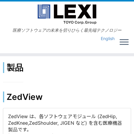
コ
ン
テ
ン
ツ
医療ソフトウェアの未来を切りひらく最先端テクノロジー
へ
ス
キ
ッ
プ
製品
ZedView
ZedView は、各ソフトウェアモジュール (ZedHip,
ZedKnee,ZedShoulder, JIGEN など) を含む医療機器
製品です。