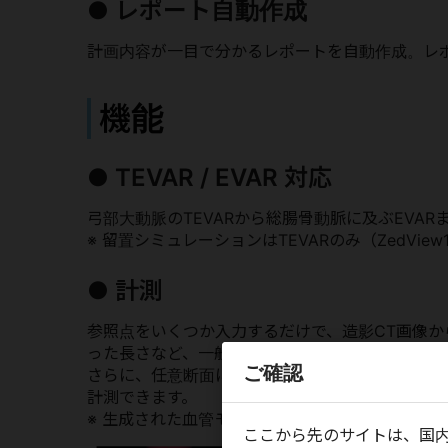
● レポート⾃動作成
計画内容が⼀⽬で分かるレポートを⾃動作成。レ
機能
● TEVAR / EVAR 対応
弓部大動脈のTEVARから総腸骨動脈に及ぶEVA
※ 留置シミュレーションはTEVARのみ（ZedView1
● 計測
参照点をいくつか入力するだけで、造影CT画像
った長さなど、一般的なパラメータを素早く算出
ご確認
さらに、任意断面における血管の内径・外径・断
計測できます。
※ 生成された血管モデルは手動で微調整できます
ここから先のサイトは、国