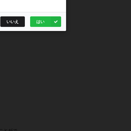
学会・学術集会
（広島）
に出展し
ました。
2025年9月25日
いいえ
はい
第74回東日本整形災害外科学会
（仙
台）
に出展しました。
2025年9月17-18日
オンラインセミナー 「2D＆3D 人
工股関節置換術術前計画」
をオンラ
イン（Zoom）で録画再配信いたし
ました。
2025年7月17日
第33回日本心血管インターベンショ
ン治療学会
（大阪）
に出展しまし
た。
2025年6月7日
オンラインセミナー 「2D＆3D 人
工股関節置換術術前計画」
をZoom
ことがで