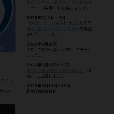
第1回 日本人工関節学会 教育研修セ
ミナー
（兵庫）
に出展しました。
2026年7月2日・7日
【東陽テクニカ主催】 第5回膝周囲
骨切り術オンラインセミナー
を再配
信いたしました。
2026年6月20日
第9回CSS研究会（宮城）
に出展し
ました。
2026年6月12日～13日
第123回東北整形災害外科学会
（青
森）
に出展しました。
援ソフト
2026年6月10日～13日
Facebook
⼒化を
第26回国際コンピュータ支援整形外
科学会年次総会（CAOS
International 2026）
（愛媛）
に出
展しました。