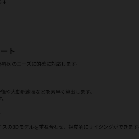
ら↓
ポート
外科医のニーズに的確に対応します。
管径や大動脈瘤長などを素早く算出します。
す。
ン
イスの3Dモデルを重ね合わせ、視覚的にサイジングができます