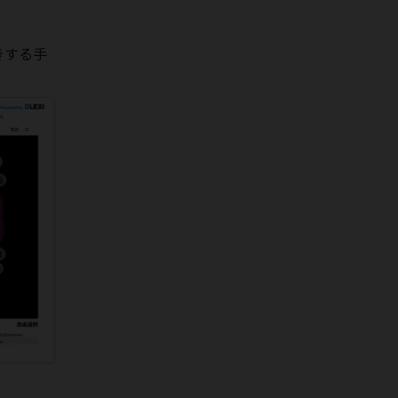
出展しました。
2025年4月4日
きする手
第144回中部日本整形外科災害外科
学会・学術集会
(福井)
に出展しまし
た。
2025年3月27日
第19回 日本CAOS学会
(長野)
に出展
しました。
2025年2月21日
第55回日本人工関節学会
(名古屋)
に
出展しました。
2025年2月20日
第55回日本心臓血管外科学会学術総
会
(山口)
に出展しました。
2024年12月21日
第148回西日本整形・災害外科学会
学術集会
(鹿児島)
に出展しました。