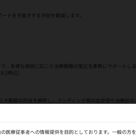
ポートを⼿書きする手間を軽減します。
Rまで、多様な病態に応じた治療戦略の策定を柔軟にサポートし
9.2時点）
から大動脈の形状を解析し、ランディング部の血管径や治療部の
します。
面積、大弯に沿った長さ、大動脈瘤とネックの角度なども、簡
。
内の医療従事者への情報提供を目的としております。一般の方