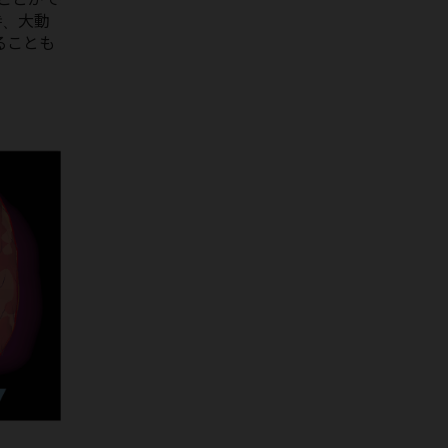
で開催しました。
時、大動
2025年6月7日
ることも
第149回西日本整形・災害外科学会
学術集会
（福岡）
に出展しまし
。
た。
2025年6月6日
第122回東北整形災害外科学会
（新
潟）
に出展しました。
2025年5月22日
第98回日本整形外科学会学術総会
(東京)
に出展しました。
2025年5月21日
第53回日本血管外科学会学術総会
(福岡)
に出展しました。
2025年4月11日
第4回日本Knee Osteotomy and
Joint Preservation研究会
(札幌)
に