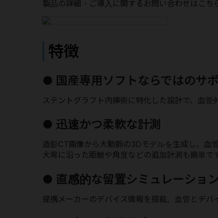
製品の詳細・ご導入に関するお問い合わせはこち
特徴
● 国産専⽤ソフトならではのサ
ステントグラフト内挿術に特化した設計で、血管
● 迅速かつ柔軟な計測
造影CT画像から大動脈の3Dモデルを生成し、血
大弯に沿った距離や角度などの追加計測も簡単で
● 直感的な留置シミュレーショ
提携メーカーのデバイス情報を搭載。血管とデバ