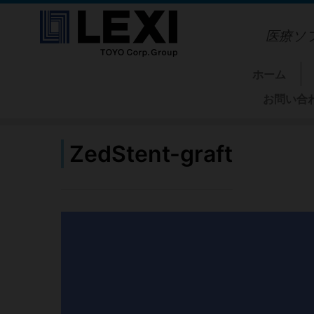
コ
ン
医療ソ
テ
ン
ツ
ホーム
へ
お問い合わせ
ス
キ
ッ
プ
ZedStent-graft