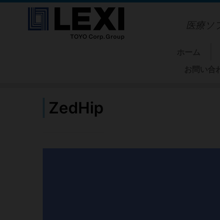
コ
ン
医療ソ
テ
ン
ツ
ホーム
へ
お問い合わせ
ス
キ
ッ
プ
ZedHip