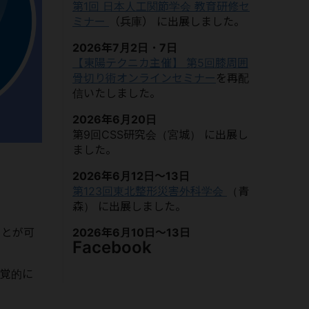
第1回 日本人工関節学会 教育研修セ
ミナー
（兵庫）
に出展しました。
2026年7月2日・7日
【東陽テクニカ主催】 第5回膝周囲
骨切り術オンラインセミナー
を再配
信いたしました。
2026年6月20日
第9回CSS研究会（宮城）
に出展し
ました。
2026年6月12日～13日
第123回東北整形災害外科学会
（青
森）
に出展しました。
ことが可
2026年6月10日～13日
Facebook
第26回国際コンピュータ支援整形外
科学会年次総会（CAOS
視覚的に
International 2026）
（愛媛）
に出
展しました。