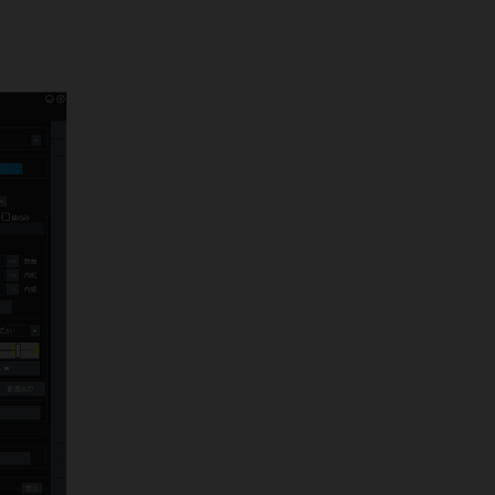
出展しました。
2025年4月4日
第144回中部日本整形外科災害外科
学会・学術集会
(福井)
に出展しまし
た。
2025年3月27日
第19回 日本CAOS学会
(長野)
に出展
しました。
2025年2月21日
第55回日本人工関節学会
(名古屋)
に
出展しました。
2025年2月20日
第55回日本心臓血管外科学会学術総
会
(山口)
に出展しました。
2024年12月21日
第148回西日本整形・災害外科学会
学術集会
(鹿児島)
に出展しました。