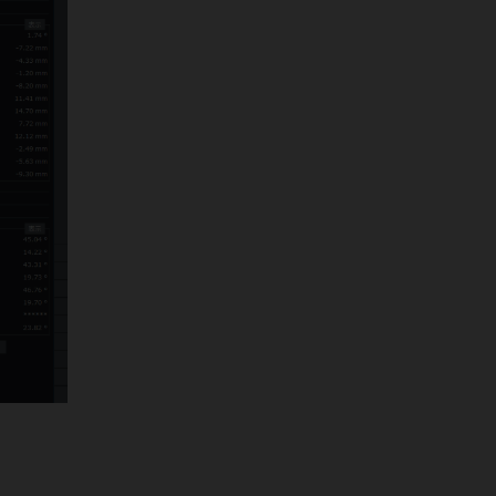
で開催しました。
2025年6月7日
第149回西日本整形・災害外科学会
学術集会
（福岡）
に出展しまし
た。
2025年6月6日
第122回東北整形災害外科学会
（新
潟）
に出展しました。
2025年5月22日
第98回日本整形外科学会学術総会
(東京)
に出展しました。
2025年5月21日
第53回日本血管外科学会学術総会
(福岡)
に出展しました。
2025年4月11日
第4回日本Knee Osteotomy and
Joint Preservation研究会
(札幌)
に