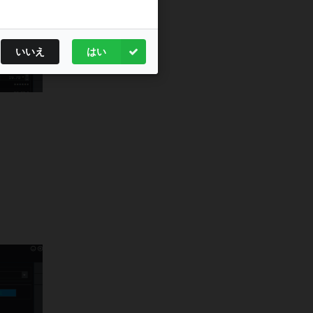
学会・学術集会
（広島）
に出展し
ました。
2025年9月25日
いいえ
はい
第74回東日本整形災害外科学会
（仙
台）
に出展しました。
2025年9月17-18日
オンラインセミナー 「2D＆3D 人
工股関節置換術術前計画」
をオンラ
イン（Zoom）で録画再配信いたし
ました。
2025年7月17日
第33回日本心血管インターベンショ
ン治療学会
（大阪）
に出展しまし
た。
2025年6月7日
オンラインセミナー 「2D＆3D 人
工股関節置換術術前計画」
をZoom