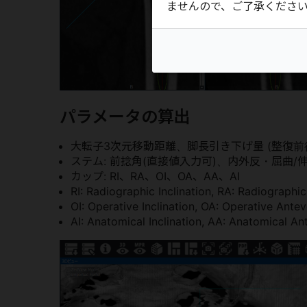
ませんので、ご了承くださ
パラメータの算出
大転子3次元移動距離、脚長引き下げ量 (整復前
ステム: 前捻角(直接値入力可)、内外反・屈曲/伸
カップ: RI、RA、OI、OA、AA、AI
RI: Radiographic Inclination, RA: Radiographi
OI: Operative Inclination, OA: Operative Antev
AI: Anatomical Inclination, AA: Anatomical An