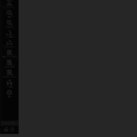
第20回日本CAOS学会
（三重）
に
出展しました。
2026年2月26日～27日
第56回日本人工関節学会
（大阪）
に出展しました。
2026年2月21日～23日
第56回日本心臓血管外科学会学術総
会
（千葉）
に出展しました。
2025年12月5日～6日
第3回日本膝関節学会
（兵庫）
に出
展しました。
2025年11月15日～16日
第150回西日本整形・災害外科学会
学術集会
（宮崎）
に出展しまし
た。
2025年11月8日～9日