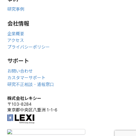
第58回中国・四国整形外科学会
（鳥取）
に出展しました。
研究事例
2025年10月24日～25日
第52回日本股関節学会学術集会
（山口）
に出展しました。
会社情報
2025年10月16日～17日
企業概要
第66回日本脈管学会学術総会
（東京）
に出展しました。
アクセス
2025年10月16日～17日
プライバシーポリシー
第40回日本整形外科学会基礎学術集会
（青森）
に出展しました。
サポート
2025年10月10日～11日
第52回日本肩関節学会学術集会・第22回日本肩の運動機能研究会
お問い合わせ
（福岡）
に出展しました。
カスタマーサポート
2025年10月3日～4日
研究不正相談・通報窓口
第145回中部日本整形外科災害外科学会・学術集会
（広島）
に出
展しました。
株式会社レキシー
〒103-8284
2025年9月25日
東京都中央区八重洲 1-1-6
第74回東日本整形災害外科学会
（仙台）
に出展しました。
2025年9月17-18日
オンラインセミナー 「2D＆3D 人工股関節置換術術前計画」
をオ
ンライン（Zoom）で録画再配信いたしました。