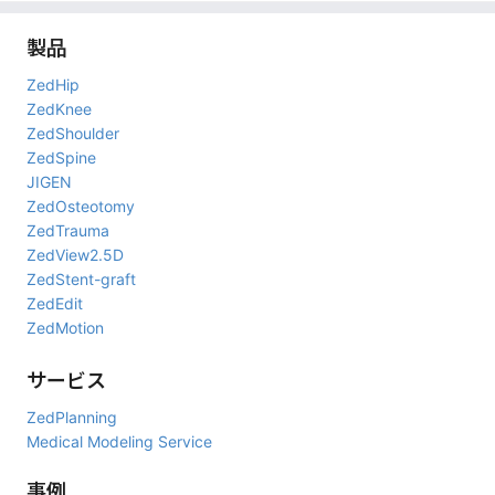
第99回日本整形外科学会学術総会
（兵庫）
に出展しました。
2026年4月3日～4日
製品
第146回中部日本整形外科災害外科学会・学術集会
（徳島）
に出
ZedHip
展しました。
ZedKnee
2026年3月20日～21日
ZedShoulder
第1回日本Osteotomy学会学術集会
（京都）
に出展しました。
ZedSpine
2026年3月12日～13日
JIGEN
第20回日本CAOS学会
（三重）
に出展しました。
ZedOsteotomy
ZedTrauma
2026年2月26日～27日
ZedView2.5D
第56回日本人工関節学会
（大阪）
に出展しました。
ZedStent-graft
2026年2月21日～23日
ZedEdit
第56回日本心臓血管外科学会学術総会
（千葉）
に出展しました。
ZedMotion
2025年12月5日～6日
第3回日本膝関節学会
（兵庫）
に出展しました。
サービス
2025年11月15日～16日
ZedPlanning
第150回西日本整形・災害外科学会学術集会
（宮崎）
に出展しま
Medical Modeling Service
した。
事例
2025年11月8日～9日