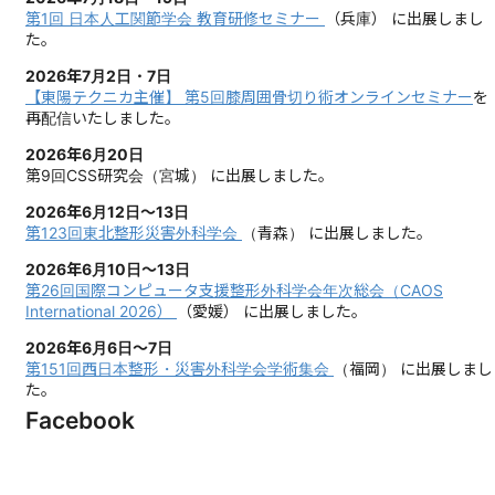
第1回 日本人工関節学会 教育研修セミナー
（兵庫）
に出展しまし
た。
2026年7月2日・7日
【東陽テクニカ主催】 第5回膝周囲骨切り術オンラインセミナー
を
再配信いたしました。
2026年6月20日
第9回CSS研究会（宮城）
に出展しました。
2026年6月12日～13日
第123回東北整形災害外科学会
（青森）
に出展しました。
2026年6月10日～13日
第26回国際コンピュータ支援整形外科学会年次総会（CAOS
International 2026）
（愛媛）
に出展しました。
2026年6月6日～7日
第151回西日本整形・災害外科学会学術集会
（福岡）
に出展しまし
た。
Facebook
2026年5月27日～29日
第54回日本血管外科学会学術総会
（大阪）
に出展しました。
2026年5月21日～24日