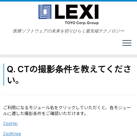
コ
ン
テ
ン
ツ
医療ソフトウェアの未来を切りひらく最先端テクノロジー
へ
ス
キ
ッ
プ
Q. CTの撮影条件を教えてくださ
い。
ご利用になるモジュール名をクリックしていただくと、各モジュー
ルに適した撮影条件をご確認いただけます。
ZedHip
ZedKnee